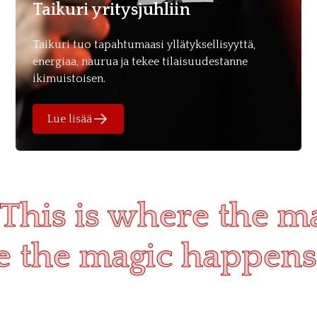
Taikuri yritysjuhliin
Taikuri tuo tapahtumaasi yllätyksellisyyttä,
energiaa, naurua ja tekee tilaisuudestanne
ikimuistoisen.
Lue lisää
This is where the m
re the magic happens