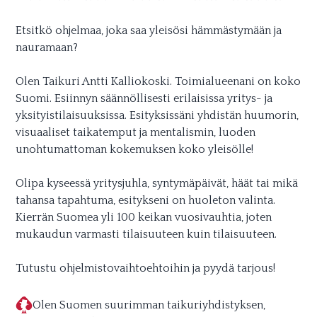
Etsitkö ohjelmaa, joka saa yleisösi hämmästymään ja
nauramaan?
Olen Taikuri Antti Kalliokoski. Toimialueenani on koko
Suomi. Esiinnyn säännöllisesti erilaisissa yritys- ja
yksityistilaisuuksissa. Esityksissäni yhdistän huumorin,
visuaaliset taikatemput ja mentalismin, luoden
unohtumattoman kokemuksen koko yleisölle!
Olipa kyseessä yritysjuhla, syntymäpäivät, häät tai mikä
tahansa tapahtuma, esitykseni on huoleton valinta.
Kierrän Suomea yli 100 keikan vuosivauhtia, joten
mukaudun varmasti tilaisuuteen kuin tilaisuuteen.
Tutustu ohjelmistovaihtoehtoihin ja pyydä tarjous!
Olen Suomen suurimman taikuriyhdistyksen,