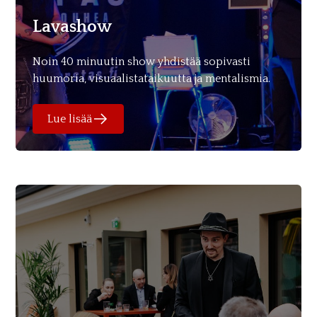
Lavashow
Noin 40 minuutin show yhdistää sopivasti
huumoria, visuaalistataikuutta ja mentalismia.
Lue lisää