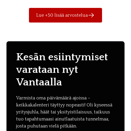
Lue +50 lisää arvostelua
Kesän esiintymiset
varataan nyt
Vantaalla
Varmista oma päivämäärä ajoissa –
keikkakalenteri täyttyy nopeasti! Oli kyseessä
yritysjuhla, häät tai yksityistilaisuus, taikuus
tuo tapahtumaasi ainutlaatuista tunnelmaa,
josta puhutaan vielä pitkään.