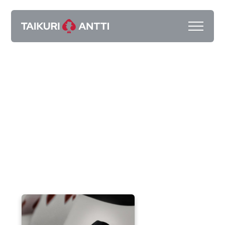
Taikuri Antti Kalliokoski
Taikuri Vantaa
Pyydä tarjous
Kokemuksia
2025 Showreel