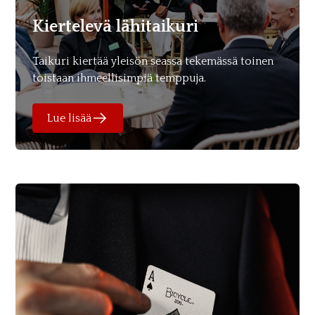
Kiertelevä lähitaikuri
Taikuri kiertää yleisön seassa tekemässä toinen
toistaan ihmeellisimpiä temppuja.
Lue lisää