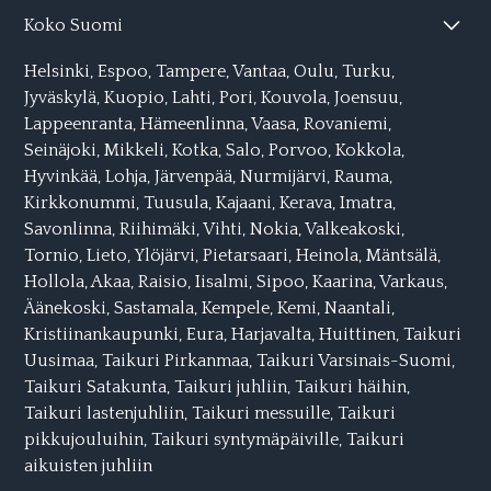
Koko Suomi
Helsinki
,
Espoo
,
Tampere
,
Vantaa
,
Oulu
,
Turku
,
Jyväskylä
,
Kuopio
,
Lahti,
Pori
,
Kouvola
,
Joensuu
,
Lappeenranta
,
Hämeenlinna
,
Vaasa
,
Rovaniemi
,
Seinäjoki
,
Mikkeli,
Kotka
,
Salo
,
Porvoo
,
Kokkola
,
Hyvinkää
,
Lohja
,
Järvenpää
,
Nurmijärvi
,
Rauma
,
Kirkkonummi
,
Tuusula
,
Kajaani
,
Kerava
,
Imatra
,
Savonlinna
,
Riihimäki
,
Vihti
,
Nokia
,
Valkeakoski
,
Tornio
,
Lieto
,
Ylöjärvi
,
Pietarsaari
,
Heinola
,
Mäntsälä
,
Hollola
,
Akaa
,
Raisio
,
Iisalmi
,
Sipoo
,
Kaarina
,
Varkaus
,
Äänekoski
,
Sastamala
,
Kempele
,
Kemi
,
Naantali
,
Kristiinankaupunki
,
Eura
,
Harjavalta
,
Huittinen,
Taikuri
Uusimaa
,
Taikuri Pirkanmaa
,
Taikuri Varsinais-Suomi
,
Taikuri Satakunta
,
Taikuri juhliin
,
Taikuri häihin
,
Taikuri lastenjuhliin
,
Taikuri messuille
,
Taikuri
pikkujouluihin
,
Taikuri syntymäpäiville
,
Taikuri
aikuisten juhliin