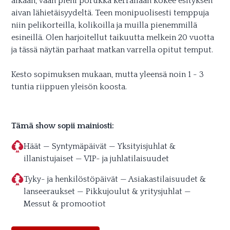
aikaan, vaan pieni porukka kerrallaan kokee esityksen
aivan lähietäisyydeltä. Teen monipuolisesti temppuja
niin pelikorteilla, kolikoilla ja muilla pienemmillä
esineillä. Olen harjoitellut taikuutta melkein 20 vuotta
ja tässä näytän parhaat matkan varrella opitut temput.
Kesto sopimuksen mukaan, mutta yleensä noin 1 - 3
tuntia riippuen yleisön koosta.
Tämä show sopii mainiosti:
Häät — Syntymäpäivät — Yksityisjuhlat &
illanistujaiset — VIP- ja juhlatilaisuudet
Tyky- ja henkilöstöpäivät — Asiakastilaisuudet &
lanseeraukset — Pikkujoulut & yritysjuhlat —
Messut & promootiot