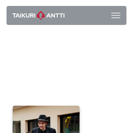
Pyydä tarjous
Kokemuksia