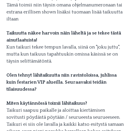
Tämä toimii niin täysin omana ohjelmanumeronaan tai
extrana erillisen shown lisäksi tuomaan lisää taikuutta
iltaan
Taikuutta näkee harvoin näin läheltä ja se tekee tästä
ainutlaatuista!
Kun taikuri tekee tempun lavalla, siinä on "joku juttu",
mutta kun taikuus tapahtuukin omissa käsissä se on
täysin selittämätöntä.
Olen tehnyt lähitaikuutta niin ravintoloissa, juhlissa
kuin festarien VIP alueilla. Seuraavaksi teidän
tilaisuudessa?
Miten käytännössä toimii lähitaikuus?
Taikuri saapuu paikalle ja aloittaa kiertämisen
sovitusti pöydästä pöytään / seurueesta seurueeseen.
Taikuri ei siis ole lavalla ja kaikki katso esitystä samaan