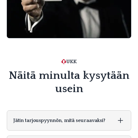
UKK
Näitä minulta kysytään
usein
Jätin tarjouspyynnön, mitä seuraavaksi?
Vastaan tarjouspyyntöihin mahdollisimman