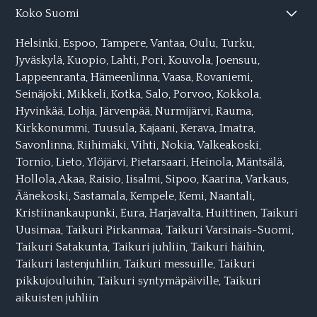
Koko Suomi
Helsinki
,
Espoo
,
Tampere
,
Vantaa
,
Oulu
,
Turku
,
Jyväskylä
,
Kuopio
,
Lahti,
Pori
,
Kouvola
,
Joensuu
,
Lappeenranta
,
Hämeenlinna
,
Vaasa
,
Rovaniemi
,
Seinäjoki
,
Mikkeli,
Kotka
,
Salo
,
Porvoo
,
Kokkola
,
Hyvinkää
,
Lohja
,
Järvenpää
,
Nurmijärvi
,
Rauma
,
Kirkkonummi
,
Tuusula
,
Kajaani
,
Kerava
,
Imatra
,
Savonlinna
,
Riihimäki
,
Vihti
,
Nokia
,
Valkeakoski
,
Tornio
,
Lieto
,
Ylöjärvi
,
Pietarsaari
,
Heinola
,
Mäntsälä
,
Hollola
,
Akaa
,
Raisio
,
Iisalmi
,
Sipoo
,
Kaarina
,
Varkaus
,
Äänekoski
,
Sastamala
,
Kempele
,
Kemi
,
Naantali
,
Kristiinankaupunki
,
Eura
,
Harjavalta
,
Huittinen,
Taikuri
Uusimaa
,
Taikuri Pirkanmaa
,
Taikuri Varsinais-Suomi
,
Taikuri Satakunta
,
Taikuri juhliin
,
Taikuri häihin
,
Taikuri lastenjuhliin
,
Taikuri messuille
,
Taikuri
pikkujouluihin
,
Taikuri syntymäpäiville
,
Taikuri
aikuisten juhliin