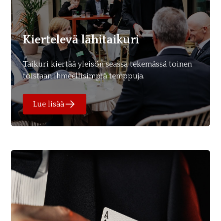
Kiertelevä lähitaikuri
Taikuri kiertää yleisön seassa tekemässä toinen
toistaan ihmeellisimpiä temppuja.
Lue lisää