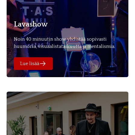
Lavashow
Noin 40 minuutin show yhdistää sopivasti
huumoria, visuaalistataikuutta ja mentalismia.
Lue lisää