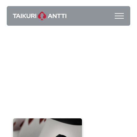
Taikuri Antti Kalliokoski
Taikuri Lappeenranta
Pyydä tarjous
Kokemuksia
2025 Showreel