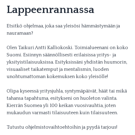
Lappeenrannassa
Etsitkö ohjelmaa, joka saa yleisösi hämmästymään ja
nauramaan?
Olen Taikuri Antti Kalliokoski. Toimialueenani on koko
Suomi. Esiinnyn säännöllisesti erilaisissa yritys- ja
yksityistilaisuuksissa. Esityksissäni yhdistän huumorin,
visuaaliset taikatemput ja mentalismin, luoden
unohtumattoman kokemuksen koko yleisölle!
Olipa kyseessä yritysjuhla, syntymäpäivät, häät tai mikä
tahansa tapahtuma, esitykseni on huoleton valinta.
Kierrän Suomea yli 100 keikan vuosivauhtia, joten
mukaudun varmasti tilaisuuteen kuin tilaisuuteen.
Tutustu ohjelmistovaihtoehtoihin ja pyydä tarjous!