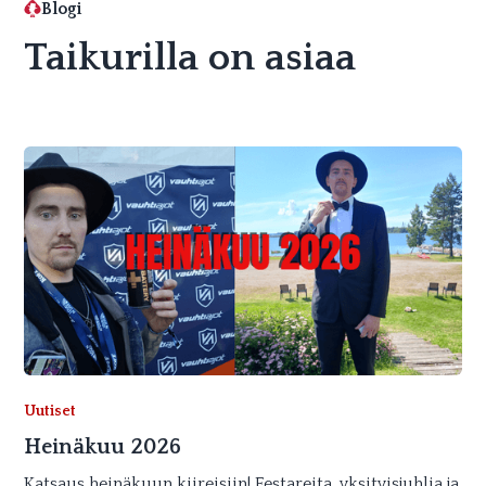
Blogi
Taikurilla on asiaa
Uutiset
Heinäkuu 2026
Katsaus heinäkuun kiireisiin! Festareita, yksityisjuhlia ja