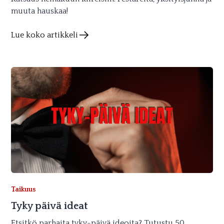
muuta hauskaa!
Lue koko artikkeli
Taikuus
Tyky päivä ideat
Etsitkö parhaita tyky-päivä ideoita? Tutustu 50