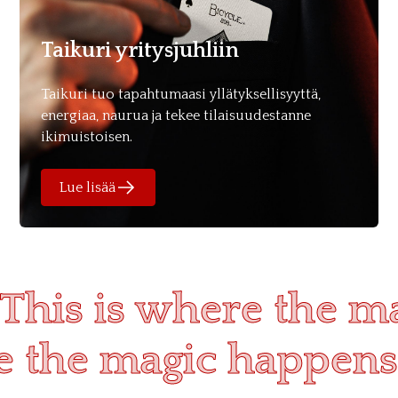
Taikuri yritysjuhliin
Taikuri tuo tapahtumaasi yllätyksellisyyttä,
energiaa, naurua ja tekee tilaisuudestanne
ikimuistoisen.
Lue lisää
This is where the m
re the magic happens