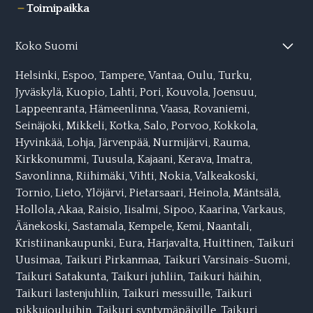
Toimipaikka
Koko Suomi
Helsinki
,
Espoo
,
Tampere
,
Vantaa
,
Oulu
,
Turku
,
Jyväskylä
,
Kuopio
,
Lahti,
Pori
,
Kouvola
,
Joensuu
,
Lappeenranta
,
Hämeenlinna
,
Vaasa
,
Rovaniemi
,
Seinäjoki
,
Mikkeli,
Kotka
,
Salo
,
Porvoo
,
Kokkola
,
Hyvinkää
,
Lohja
,
Järvenpää
,
Nurmijärvi
,
Rauma
,
Kirkkonummi
,
Tuusula
,
Kajaani
,
Kerava
,
Imatra
,
Savonlinna
,
Riihimäki
,
Vihti
,
Nokia
,
Valkeakoski
,
Tornio
,
Lieto
,
Ylöjärvi
,
Pietarsaari
,
Heinola
,
Mäntsälä
,
Hollola
,
Akaa
,
Raisio
,
Iisalmi
,
Sipoo
,
Kaarina
,
Varkaus
,
Äänekoski
,
Sastamala
,
Kempele
,
Kemi
,
Naantali
,
Kristiinankaupunki
,
Eura
,
Harjavalta
,
Huittinen,
Taikuri
Uusimaa
,
Taikuri Pirkanmaa
,
Taikuri Varsinais-Suomi
,
Taikuri Satakunta
,
Taikuri juhliin
,
Taikuri häihin
,
Taikuri lastenjuhliin
,
Taikuri messuille
,
Taikuri
pikkujouluihin
,
Taikuri syntymäpäiville
,
Taikuri