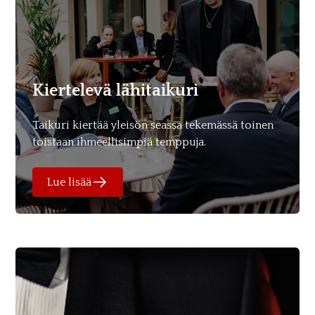
Kiertelevä lähitaikuri
Taikuri kiertää yleisön seassa tekemässä toinen
toistaan ihmeellisimpiä temppuja.
Lue lisää