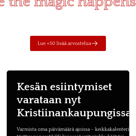
re the magic happens
Lue +50 lisää arvostelua
Kesän esiintymiset
varataan nyt
Kristiinankaupungissa
Varmista oma päivämäärä ajoissa – keikkakalenteri