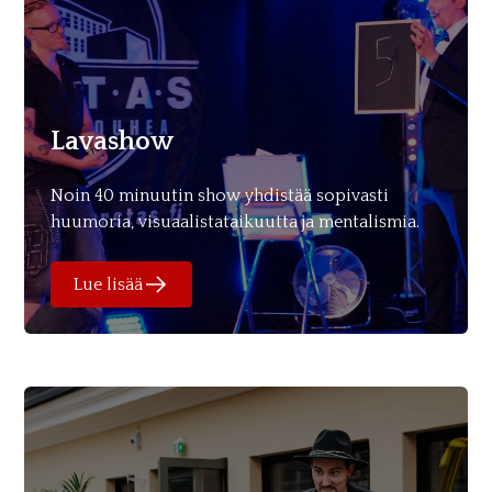
Lavashow
Noin 40 minuutin show yhdistää sopivasti
huumoria, visuaalistataikuutta ja mentalismia.
Lue lisää