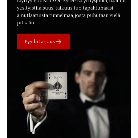
täyttyy nopeasti! Oli kyseessä yritysjuhla, häät tai
yksityistilaisuus, taikuus tuo tapahtumaasi
ainutlaatuista tunnelmaa, josta puhutaan vielä
pitkään.
Pyydä tarjous