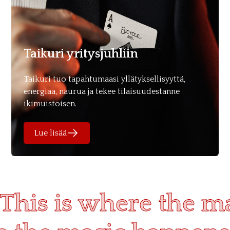
Taikuri yritysjuhliin
Taikuri tuo tapahtumaasi yllätyksellisyyttä,
energiaa, naurua ja tekee tilaisuudestanne
ikimuistoisen.
Lue lisää
This is where the m