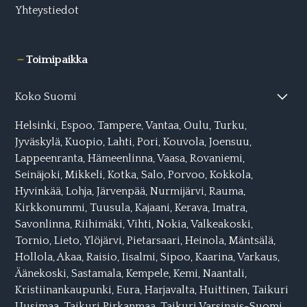
Yhteystiedot
Toimipaikka
Koko Suomi
Helsinki
,
Espoo
,
Tampere
,
Vantaa
,
Oulu
,
Turku
,
Jyväskylä
,
Kuopio
,
Lahti,
Pori
,
Kouvola
,
Joensuu
,
Lappeenranta
,
Hämeenlinna
,
Vaasa
,
Rovaniemi
,
Seinäjoki
,
Mikkeli,
Kotka
,
Salo
,
Porvoo
,
Kokkola
,
Hyvinkää
,
Lohja
,
Järvenpää
,
Nurmijärvi
,
Rauma
,
Kirkkonummi
,
Tuusula
,
Kajaani
,
Kerava
,
Imatra
,
Savonlinna
,
Riihimäki
,
Vihti
,
Nokia
,
Valkeakoski
,
Tornio
,
Lieto
,
Ylöjärvi
,
Pietarsaari
,
Heinola
,
Mäntsälä
,
Hollola
,
Akaa
,
Raisio
,
Iisalmi
,
Sipoo
,
Kaarina
,
Varkaus
,
Äänekoski
,
Sastamala
,
Kempele
,
Kemi
,
Naantali
,
Kristiinankaupunki
,
Eura
,
Harjavalta
,
Huittinen,
Taikuri
Uusimaa
,
Taikuri Pirkanmaa
,
Taikuri Varsinais-Suomi
,