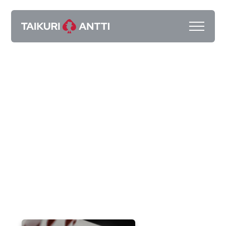
Taikuri Antti Kalliokoski
Taikuri
Kristiinankaupunki
Pyydä tarjous
Kokemuksia
2025 Showreel