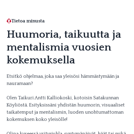
Tietoa minusta
Huumoria, taikuutta ja
mentalismia vuosien
kokemuksella
Etsitkö ohjelmaa, joka saa yleisösi hämmästymään ja
nauramaan?
Olen Taikuri Antti Kalliokoski, kotoisin Satakunnan
Köyliöstä. Esityksissäni yhdistän huumorin, visuaaliset
taikatemput ja mentalismin, luoden unohtumattoman
kokemuksen koko yleisölle!
Olipa kyseessä yritysjuhla, syntymäpäivät, häät tai mikä