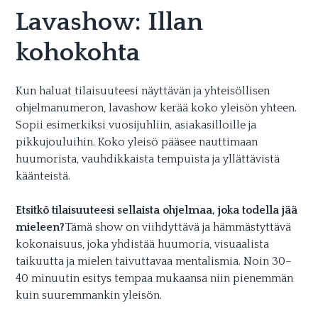
Lavashow: Illan
kohokohta
Kun haluat tilaisuuteesi näyttävän ja yhteisöllisen
ohjelmanumeron, lavashow kerää koko yleisön yhteen.
Sopii esimerkiksi vuosijuhliin, asiakasilloille ja
pikkujouluihin. Koko yleisö pääsee nauttimaan
huumorista, vauhdikkaista tempuista ja yllättävistä
käänteistä.
Etsitkö tilaisuuteesi sellaista ohjelmaa, joka todella jää
mieleen?
Tämä show on viihdyttävä ja hämmästyttävä
kokonaisuus, joka yhdistää huumoria, visuaalista
taikuutta ja mielen taivuttavaa mentalismia. Noin 30–
40 minuutin esitys tempaa mukaansa niin pienemmän
kuin suuremmankin yleisön.