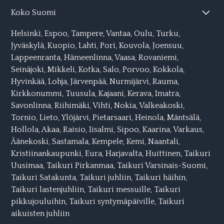
Koko Suomi
Helsinki
,
Espoo
,
Tampere
,
Vantaa
,
Oulu
,
Turku
,
Jyväskylä
,
Kuopio
,
Lahti,
Pori
,
Kouvola
,
Joensuu
,
Lappeenranta
,
Hämeenlinna
,
Vaasa
,
Rovaniemi
,
Seinäjoki
,
Mikkeli,
Kotka
,
Salo
,
Porvoo
,
Kokkola
,
Hyvinkää
,
Lohja
,
Järvenpää
,
Nurmijärvi
,
Rauma
,
Kirkkonummi
,
Tuusula
,
Kajaani
,
Kerava
,
Imatra
,
Savonlinna
,
Riihimäki
,
Vihti
,
Nokia
,
Valkeakoski
,
Tornio
,
Lieto
,
Ylöjärvi
,
Pietarsaari
,
Heinola
,
Mäntsälä
,
Hollola
,
Akaa
,
Raisio
,
Iisalmi
,
Sipoo
,
Kaarina
,
Varkaus
,
Äänekoski
,
Sastamala
,
Kempele
,
Kemi
,
Naantali
,
Kristiinankaupunki
,
Eura
,
Harjavalta
,
Huittinen,
Taikuri
Uusimaa
,
Taikuri Pirkanmaa
,
Taikuri Varsinais-Suomi
,
Taikuri Satakunta
,
Taikuri juhliin
,
Taikuri häihin
,
Taikuri lastenjuhliin
,
Taikuri messuille
,
Taikuri
pikkujouluihin
,
Taikuri syntymäpäiville
,
Taikuri
aikuisten juhliin