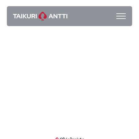
Taikuri Antti Kalliokoski
Pyydä tarjous
Kokemuksia