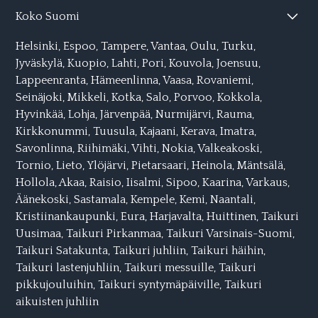
Koko Suomi
Helsinki
,
Espoo
,
Tampere
,
Vantaa
,
Oulu
,
Turku
,
Jyväskylä
,
Kuopio
,
Lahti,
Pori
,
Kouvola
,
Joensuu
,
Lappeenranta
,
Hämeenlinna
,
Vaasa
,
Rovaniemi
,
Seinäjoki
,
Mikkeli,
Kotka
,
Salo
,
Porvoo
,
Kokkola
,
Hyvinkää
,
Lohja
,
Järvenpää
,
Nurmijärvi
,
Rauma
,
Kirkkonummi
,
Tuusula
,
Kajaani
,
Kerava
,
Imatra
,
Savonlinna
,
Riihimäki
,
Vihti
,
Nokia
,
Valkeakoski
,
Tornio
,
Lieto
,
Ylöjärvi
,
Pietarsaari
,
Heinola
,
Mäntsälä
,
Hollola
,
Akaa
,
Raisio
,
Iisalmi
,
Sipoo
,
Kaarina
,
Varkaus
,
Äänekoski
,
Sastamala
,
Kempele
,
Kemi
,
Naantali
,
Kristiinankaupunki
,
Eura
,
Harjavalta
,
Huittinen,
Taikuri
Uusimaa
,
Taikuri Pirkanmaa
,
Taikuri Varsinais-Suomi
,
Taikuri Satakunta
,
Taikuri juhliin
,
Taikuri häihin
,
Taikuri lastenjuhliin
,
Taikuri messuille
,
Taikuri
pikkujouluihin
,
Taikuri syntymäpäiville
,
Taikuri
aikuisten juhliin