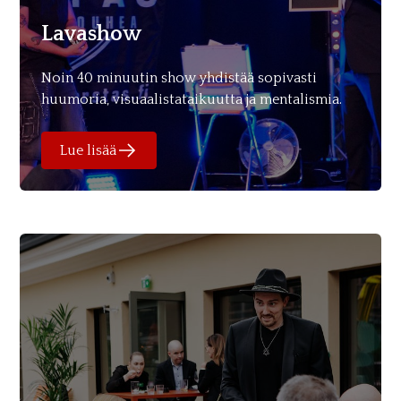
Lavashow
Noin 40 minuutin show yhdistää sopivasti
huumoria, visuaalistataikuutta ja mentalismia.
Lue lisää