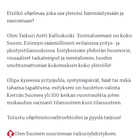
Etsitkö ohjelmaa, joka saa yleisösi hämmästymään ja
nauramaan?
Olen Taikuri Antti Kalliokoski. Toimialueenani on koko
Suomi. Esiinnyn säännöllisesti erilaisissa yritys- ja
yksityistilaisuuksissa. Esityksissäni yhdistän huumorin,
visuaaliset taikatemput ja mentalismin, luoden
unohtumattoman kokemuksen koko yleisölle!
Olipa kyseessä yritysjuhla, syntymäpäivät, häät tai mikä
tahansa tapahtuma, esitykseni on huoleton valinta.
Kierrän Suomea yli 100 keikan vuosivauhtia, joten
mukaudun varmasti tilaisuuteen kuin tilaisuuteen.
Tutustu ohjelmistovaihtoehtoihin ja pyydä tarjous!
Olen Suomen suurimman taikuriyhdistyksen,