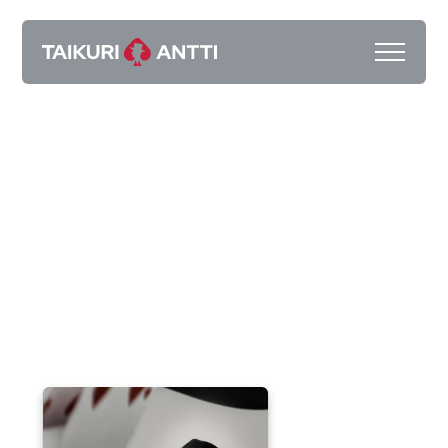
Taikuri Antti Kalliokoski
Taikuri Kotka
Pyydä tarjous
Kokemuksia
2025 Showreel