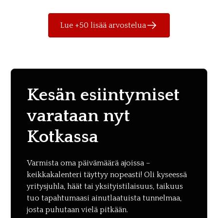
Lue +50 lisää arvostelua
Kesän esiintymiset
varataan nyt
Kotkassa
Varmista oma päivämäärä ajoissa –
keikkakalenteri täyttyy nopeasti! Oli kyseessä
yritysjuhla, häät tai yksityistilaisuus, taikuus
tuo tapahtumaasi ainutlaatuista tunnelmaa,
josta puhutaan vielä pitkään.