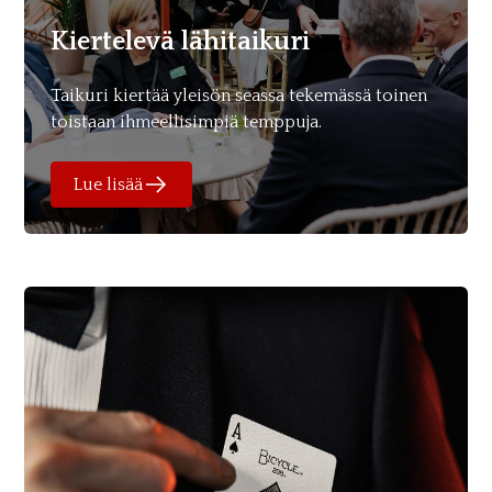
Kiertelevä lähitaikuri
Taikuri kiertää yleisön seassa tekemässä toinen
toistaan ihmeellisimpiä temppuja.
Lue lisää