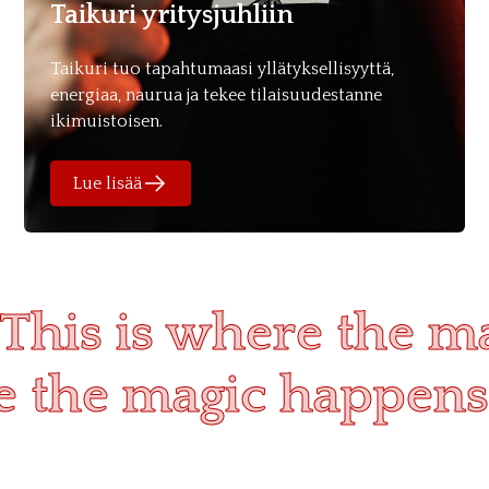
Taikuri yritysjuhliin
Taikuri tuo tapahtumaasi yllätyksellisyyttä,
energiaa, naurua ja tekee tilaisuudestanne
ikimuistoisen.
Lue lisää
This is where the m
re the magic happens