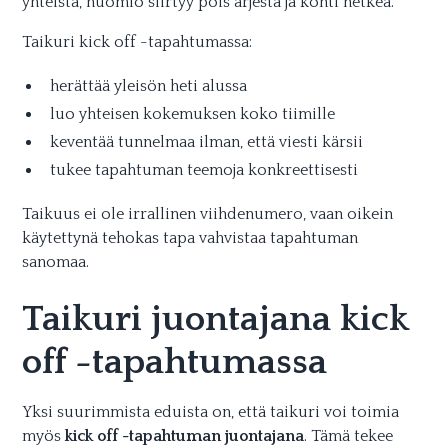
yhteistä, huomio siirtyy pois arjesta ja kohti hetkeä.
Taikuri kick off -tapahtumassa:
herättää yleisön heti alussa
luo yhteisen kokemuksen koko tiimille
keventää tunnelmaa ilman, että viesti kärsii
tukee tapahtuman teemoja konkreettisesti
Taikuus ei ole irrallinen viihdenumero, vaan oikein
käytettynä tehokas tapa vahvistaa tapahtuman
sanomaa.
Taikuri juontajana kick
off -tapahtumassa
Yksi suurimmista eduista on, että taikuri voi toimia
myös
kick off -tapahtuman juontajana
. Tämä tekee