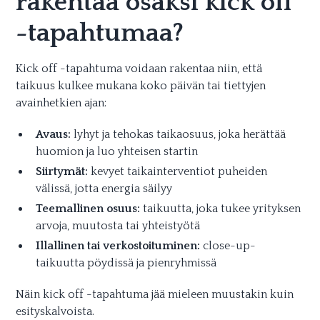
rakentaa osaksi kick off
-tapahtumaa?
Kick off -tapahtuma voidaan rakentaa niin, että
taikuus kulkee mukana koko päivän tai tiettyjen
avainhetkien ajan:
Avaus:
lyhyt ja tehokas taikaosuus, joka herättää
huomion ja luo yhteisen startin
Siirtymät:
kevyet taikainterventiot puheiden
välissä, jotta energia säilyy
Teemallinen osuus:
taikuutta, joka tukee yrityksen
arvoja, muutosta tai yhteistyötä
Illallinen tai verkostoituminen:
close-up-
taikuutta pöydissä ja pienryhmissä
Näin kick off -tapahtuma jää mieleen muustakin kuin
esityskalvoista.