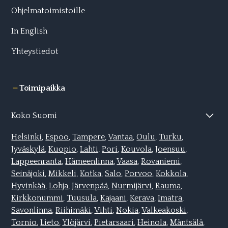
Ohjelmatoimistoille
In English
Yhteystiedot
Toimipaikka
Koko Suomi
Helsinki
,
Espoo
,
Tampere
,
Vantaa
,
Oulu
,
Turku
,
Jyväskylä
,
Kuopio
,
Lahti,
Pori
,
Kouvola
,
Joensuu
,
Lappeenranta
,
Hämeenlinna
,
Vaasa
,
Rovaniemi
,
Seinäjoki
,
Mikkeli,
Kotka
,
Salo
,
Porvoo
,
Kokkola
,
Hyvinkää
,
Lohja
,
Järvenpää
,
Nurmijärvi
,
Rauma
,
Kirkkonummi
,
Tuusula
,
Kajaani
,
Kerava
,
Imatra
,
Savonlinna
,
Riihimäki
,
Vihti
,
Nokia
,
Valkeakoski
,
Tornio
,
Lieto
,
Ylöjärvi
,
Pietarsaari
,
Heinola
,
Mäntsälä
,