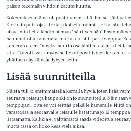
pääsin tekemään vihdoin katutaikuutta.
Kokemuksena tämä oli positiivinen, sillä ihmiset lähtivät 
Kiertelin puistoja ja toria ja katselin ryhmiä, jotka istusteliv
aikaa, niin heitä lähdin hieman "häiritsemään". Ensimmäine
halunnut olla kameralla, mutta tein silti pari temppua. Ke
kameran eteen. Onneksi suurin osa lähti mukaan ja heille s
siitä. Toivottavasti myös heille oli positiivinen kokemus, 
yllättäen näyttämään lyhyen setin.
Lisää suunnitteilla
Näistä tuli jo ensimmäisellä kerralla hyviä, joten lisää varm
seuraava reissu ja kaupunki on jo suunnitteilla. Näin saan 
temppujani, joita en voi esittää pelkälle kameralle. Niitä o
varastossa ja seuraavalle reissulle listattuna jo 12 temppua j
listaamatta. Kaikkia ei välttämättä saada videoitua seuraava
mutta tässä on koko kesä vielä aikaa.