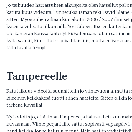
Jo taikuuden harrastuksen alkuajoilta olen katsellut paljon
katutaikuus videoita. Tunnetuksi tämän teki David Blaine j
sitten. Myös siihen aikaan kun aloitin 2006 / 2007 ihmiset j
kyseisiä videoita ulkomailla YouTubeen. Itse en kuitenka
ole kameran kanssa lähtenyt kuvailemaan. Jotain satunnais
kyllä saanut, kun ollut sopiva tilaisuus, mutta en varsinais
tällä tavalla tehnyt.
Tampereelle
Katutaikuus videoita suunnittelin jo viimevuonna, mutt
kiireinen keikkakesä tuotti siihen haasteita. Sitten olikin 
tarkene kuvailla!
Nyt odotin jo, että ilman lämpenee ja halusin heti kun mahd
kuvaamaan. Viime perjantaille sattui sopivasti vapaapäivä 
bändikeikka, jonne halusin mennä. Näin saatiin yhdistetty