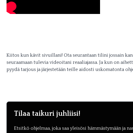
Kiitos kun kävit sivuillani! Ota seurantaan tilini jossain ka
seuraamaan tulevia videoitani reaaliajassa. Ja kun on aihett
pyydä tarjous ja järjestetään teille aidosti uskomatonta ohj
Tilaa taikuri juhliisi!
Etsitkö ohjelmaa, joka saa yleisösi hämmästymään ja n