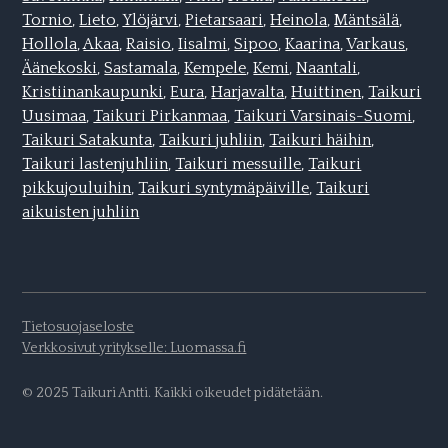
Tornio
,
Lieto
,
Ylöjärvi
,
Pietarsaari
,
Heinola
,
Mäntsälä
,
Hollola
,
Akaa
,
Raisio
,
Iisalmi
,
Sipoo
,
Kaarina
,
Varkaus
,
Äänekoski
,
Sastamala
,
Kempele
,
Kemi
,
Naantali
,
Kristiinankaupunki
,
Eura
,
Harjavalta
,
Huittinen,
Taikuri
Uusimaa
,
Taikuri Pirkanmaa
,
Taikuri Varsinais-Suomi
,
Taikuri Satakunta
,
Taikuri juhliin
,
Taikuri häihin
,
Taikuri lastenjuhliin
,
Taikuri messuille
,
Taikuri
pikkujouluihin
,
Taikuri syntymäpäiville
,
Taikuri
aikuisten juhliin
Tietosuojaseloste
Verkkosivut yritykselle: Luomassa.fi
© 2025 Taikuri Antti. Kaikki oikeudet pidätetään.