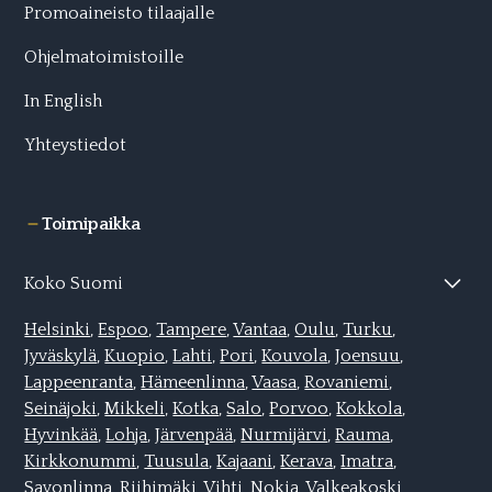
Promoaineisto tilaajalle
Ohjelmatoimistoille
In English
Yhteystiedot
Toimipaikka
Koko Suomi
Helsinki
,
Espoo
,
Tampere
,
Vantaa
,
Oulu
,
Turku
,
Jyväskylä
,
Kuopio
,
Lahti,
Pori
,
Kouvola
,
Joensuu
,
Lappeenranta
,
Hämeenlinna
,
Vaasa
,
Rovaniemi
,
Seinäjoki
,
Mikkeli,
Kotka
,
Salo
,
Porvoo
,
Kokkola
,
Hyvinkää
,
Lohja
,
Järvenpää
,
Nurmijärvi
,
Rauma
,
Kirkkonummi
,
Tuusula
,
Kajaani
,
Kerava
,
Imatra
,
Savonlinna
,
Riihimäki
,
Vihti
,
Nokia
,
Valkeakoski
,