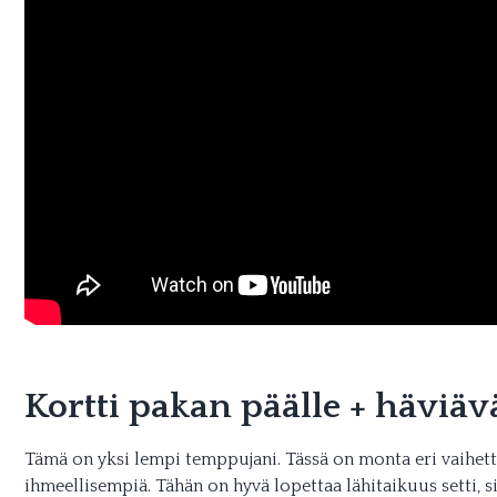
Kortti pakan päälle + häviäv
Tämä on yksi lempi temppujani. Tässä on monta eri vaihett
ihmeellisempiä. Tähän on hyvä lopettaa lähitaikuus setti, si